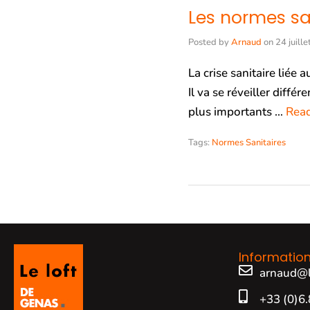
Les normes sa
Posted by
Arnaud
on
24 juill
La crise sanitaire liée
Il va se réveiller diff
plus importants …
Rea
Tags:
Normes Sanitaires
Informatio
arnaud@l
+33 (0)6.