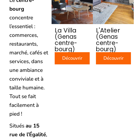
Le
centre-
bourg
concentre
l’essentiel :
La Villa
L'Atelier
commerces,
(Genas
(Genas
centre-
centre-
restaurants,
bourg)
bourg)
marché, cafés et
Découvrir
Découvrir
services, dans
une ambiance
conviviale et à
taille humaine.
Tout se fait
facilement à
pied !
Situés
au 15
rue de l’Égalité
,