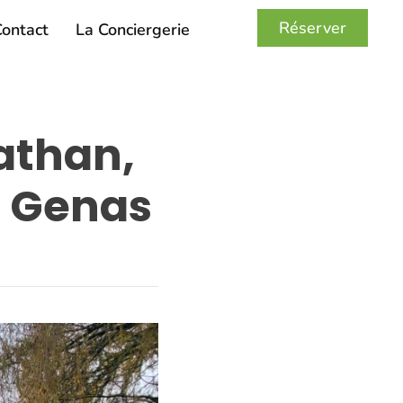
Réserver
ontact
La Conciergerie
athan,
e Genas