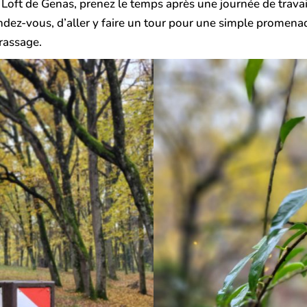
 Loft de Genas, prenez le temps après une journée de trava
endez-vous, d’aller y faire un tour pour une simple promena
rassage.