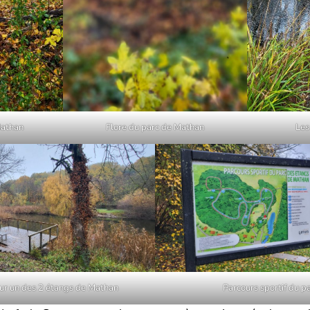
Mathan
Flore du parc de Mathan
Les
sur un des 2 étangs de Mathan
Parcours sportif du p