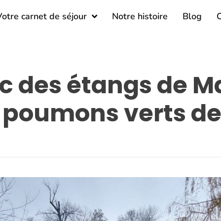
Votre carnet de séjour
Notre histoire
Blog
C
rc des étangs de M
 poumons verts d